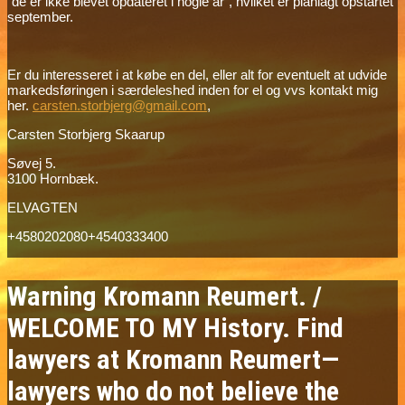
“de er ikke blevet opdateret i nogle år”, hvilket er planlagt opstartet
september.
Er du interesseret i at købe en del, eller alt for eventuelt at udvide
markedsføringen i særdeleshed inden for el og vvs kontakt mig
her.
carsten.storbjerg@gmail.com
,
Carsten Storbjerg Skaarup
Søvej 5.
3100 Hornbæk.
ELVAGTEN
+4580202080+4540333400
Warning Kromann Reumert. /
WELCOME TO MY History. Find
lawyers at Kromann Reumert—
lawyers who do not believe the