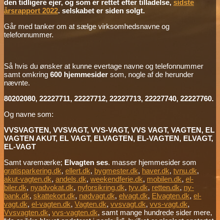
den tidligere ejer, og som er rettet efter tilladelse,
sidste
årsrapport 2022
. selskabet er siden solgt.
Går med tanker om at sælge virksomhedsnavne og
telefonnummer.
Så hvis du ønsker at kunne evertage navne og telefonnummer
samt omkring
600 hjemmesider
som, nogle af de herunder
nævnte.
80202080, 22227711, 22227712, 22227713, 22227740, 22227760.
Og navne som:
VVSVAGTEN, VVSVAGT, VVS-VAGT, VVS VAGT, VAGTEN, EL
VAGTEN AKUT, EL VAGT, ELVAGTEN, EL-VAGTEN, ELVAGT,
EL-VAGT
Samt varemærke;
Elvagten ses
. masser hjemmesider som
gratisparkering.dk
,
ellert.dk
,
bygmester.dk
,
haver.dk
,
tvnu.dk
,
akut-vagten.dk
,
andels.dk
,
weekendferie.dk
,
mobilen.dk
,
el-
biler.dk
,
nyadvokat.dk
,
nyforsikring.dk
,
tyv.dk
,
retten.dk
,
ny-
bank.dk
,
skattekort.dk
,
nødvagt.dk
,
elvagt.dk
,
Elvagten.dk
,
el-
vagt.dk
,
el-vagten.dk
,
Vagten.dk
,
vvsvagt.dk
,
vvs-vagt.dk
,
Vvsvagten.dk
,
vvs-vagten.dk
, samt mange hundrede sider mere,