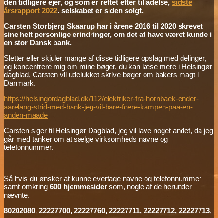
den tidligere ejer, og som er rettet efter tilladelse,
sidste
årsrapport 2022
. selskabet er siden solgt.
Carsten Storbjerg Skaarup har i årene 2016 til 2020 skrevet
sine helt personlige erindringer, om det at have været kunde i
en stor Dansk bank.
Sletter eller skjuler mange af disse tidligere opslag med delinger,
og koncentrere mig om mine bøger, du kan læse mere i Helsingør
dagblad, Carsten vil udelukket skrive bøger om bakers magt i
Danmark.
https://helsingordagblad.dk/112/elektriker-fra-hornbaek-ender-
aarelang-strid-med-bank-jeg-vil-bare-foere-kampen-paa-en-
anden-maade
Carsten siger til Helsingør Dagblad, jeg vil lave noget andet, da jeg
går med tanker om at sælge virksomheds navne og
telefonnummer.
Så hvis du ønsker at kunne evertage navne og telefonnummer
samt omkring
600 hjemmesider
som, nogle af de herunder
nævnte.
80202080, 22227700, 22227760, 22227711, 22227712, 22227713
,