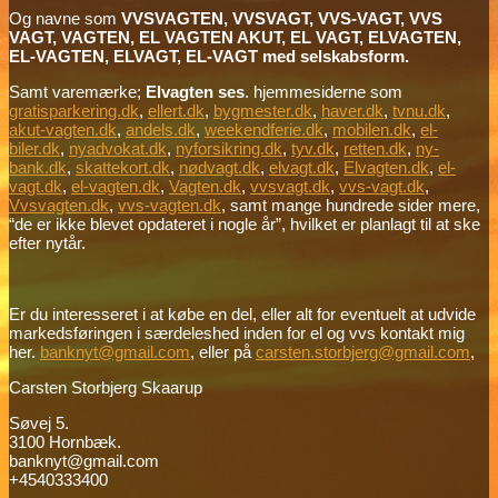
Og navne som
VVSVAGTEN, VVSVAGT, VVS-VAGT, VVS
VAGT, VAGTEN, EL VAGTEN AKUT, EL VAGT, ELVAGTEN,
EL-VAGTEN, ELVAGT, EL-VAGT med selskabsform.
Samt varemærke;
Elvagten ses
. hjemmesiderne som
gratisparkering.dk
,
ellert.dk
,
bygmester.dk
,
haver.dk
,
tvnu.dk
,
akut-vagten.dk
,
andels.dk
,
weekendferie.dk
,
mobilen.dk
,
el-
biler.dk
,
nyadvokat.dk
,
nyforsikring.dk
,
tyv.dk
,
retten.dk
,
ny-
bank.dk
,
skattekort.dk
,
nødvagt.dk
,
elvagt.dk
,
Elvagten.dk
,
el-
vagt.dk
,
el-vagten.dk
,
Vagten.dk
,
vvsvagt.dk
,
vvs-vagt.dk
,
Vvsvagten.dk
,
vvs-vagten.dk
, samt mange hundrede sider mere,
“de er ikke blevet opdateret i nogle år”, hvilket er planlagt til at ske
efter nytår.
Er du interesseret i at købe en del, eller alt for eventuelt at udvide
markedsføringen i særdeleshed inden for el og vvs kontakt mig
her.
banknyt@gmail.com
, eller på
carsten.storbjerg@gmail.com
,
Carsten Storbjerg Skaarup
Søvej 5.
3100 Hornbæk.
banknyt@gmail.com
+4540333400