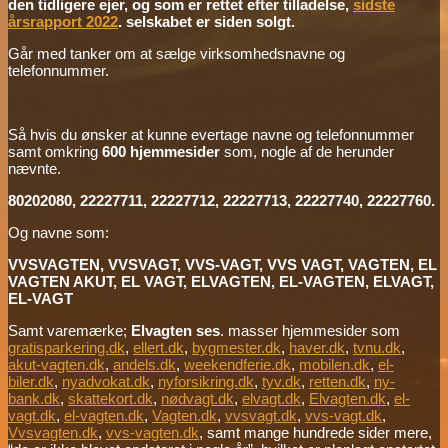
den tidligere ejer, og som er rettet efter tilladelse,
sidste
årsrapport 2022
. selskabet er siden solgt.
Går med tanker om at sælge virksomhedsnavne og
telefonnummer.
Så hvis du ønsker at kunne evertage navne og telefonnummer
samt omkring
600 hjemmesider
som, nogle af de herunder
nævnte.
80202080, 22227711, 22227712, 22227713, 22227740, 22227760.
Og navne som:
VVSVAGTEN, VVSVAGT, VVS-VAGT, VVS VAGT, VAGTEN, EL
VAGTEN AKUT, EL VAGT, ELVAGTEN, EL-VAGTEN, ELVAGT,
EL-VAGT
Samt varemærke;
Elvagten ses
. masser hjemmesider som
gratisparkering.dk
,
ellert.dk
,
bygmester.dk
,
haver.dk
,
tvnu.dk
,
akut-vagten.dk
,
andels.dk
,
weekendferie.dk
,
mobilen.dk
,
el-
biler.dk
,
nyadvokat.dk
,
nyforsikring.dk
,
tyv.dk
,
retten.dk
,
ny-
bank.dk
,
skattekort.dk
,
nødvagt.dk
,
elvagt.dk
,
Elvagten.dk
,
el-
vagt.dk
,
el-vagten.dk
,
Vagten.dk
,
vvsvagt.dk
,
vvs-vagt.dk
,
Vvsvagten.dk
,
vvs-vagten.dk
, samt mange hundrede sider mere,