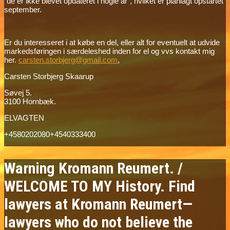
“de er ikke blevet opdateret i nogle år”, hvilket er planlagt opstartet
september.
Er du interesseret i at købe en del, eller alt for eventuelt at udvide
markedsføringen i særdeleshed inden for el og vvs kontakt mig
her.
carsten.storbjerg@gmail.com
,
Carsten Storbjerg Skaarup
Søvej 5.
3100 Hornbæk.
ELVAGTEN
+4580202080+4540333400
Warning Kromann Reumert. /
WELCOME TO MY History. Find
lawyers at Kromann Reumert—
lawyers who do not believe the