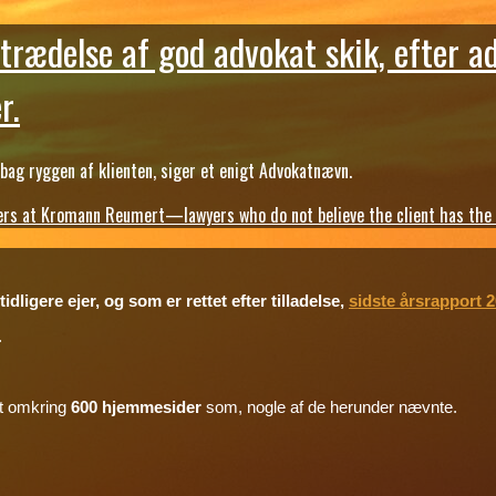
trædelse af god advokat skik, efter a
r.
ag ryggen af klienten, siger et enigt Advokatnævn.
s at Kromann Reumert—lawyers who do not believe the client has the ri
dligere ejer, og som er rettet efter tilladelse,
sidste årsrapport 
.
mt omkring
600 hjemmesider
som, nogle af de herunder nævnte.