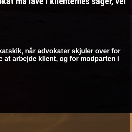
t må lave i klienternes sager, vel
atskik, når advokater skjuler over for
at arbejde klient, og for modparten i