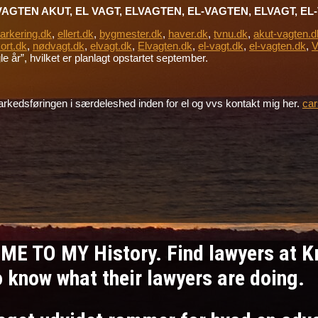
VAGTEN AKUT, EL VAGT, ELVAGTEN, EL-VAGTEN, ELVAGT, E
parkering.dk
,
ellert.dk
,
bygmester.dk
,
haver.dk
,
tvnu.dk
,
akut-vagten.d
ort.dk
,
nødvagt.dk
,
elvagt.dk
,
Elvagten.dk
,
el-vagt.dk
,
el-vagten.dk
,
V
 år”, hvilket er planlagt opstartet september.
e markedsføringen i særdeleshed inden for el og vvs kontakt mig her.
car
ME TO MY History. Find lawyers at 
to know what their lawyers are doing.