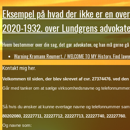
Eksempel på hvad der ikke er en over
2020-1932. over Lundgrens advokate
Hvem bestemmer over din sag, det gør advokaten, og han må gerne gå b
Warning Kromann Reumert. / WELCOME TO MY History. Find lawyer
Kontakt mig her.
Velkommen til siden, der blev skrevet af cvr. 27374476. ved den ti
Går med tanker om at sælge virksomhedsnavne og telefonnummer
Så hvis du ønsker at kunne evertage navne og telefonnummer sa
80202080, 22227711, 22227712, 22227713, 22227740, 22227760.
Og navne som: