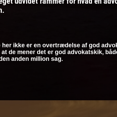
et udvidet rammer for hvad en advoka
n.
 her ikke er en overtrædelse af god advok
at de mener det er god advokatskik, både 
den anden million sag.