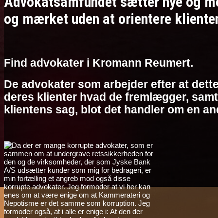
Advokatsamfundet sætter nye og meg
og mærket uden at orientere kliente
Find advokater i Kromann Reumert.
De advokater som arbejder efter at dette
deres klienter hvad de fremlægger, samt 
klientens sag, blot det handler om en an