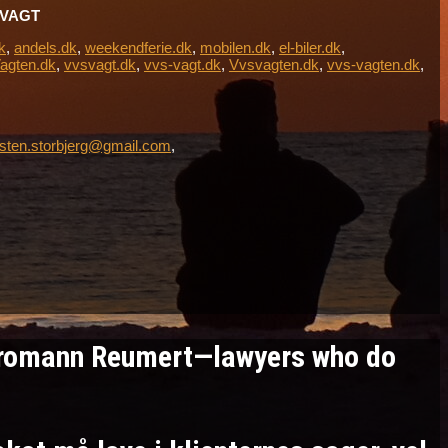
L-VAGT
k
,
andels.dk
,
weekendferie.dk
,
mobilen.dk
,
el-biler.dk
,
agten.dk
,
vvsvagt.dk
,
vvs-vagt.dk
,
Vvsvagten.dk
,
vvs-vagten.dk
,
sten.storbjerg@gmail.com
,
Kromann Reumert—lawyers who do