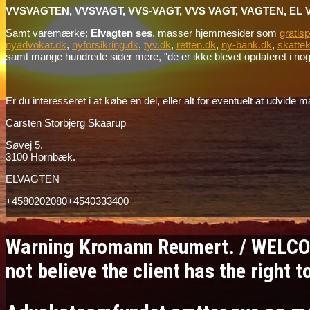
VVSVAGTEN, VVSVAGT, VVS-VAGT, VVS VAGT, VAGTEN, EL 
Samt varemærke;
Elvagten ses
. masser hjemmesider som
gratis
nyadvokat.dk
,
nyforsikring.dk
,
tyv.dk
,
retten.dk
,
ny-bank.dk
,
skattek
samt mange hundrede sider mere, “de er ikke blevet opdateret i nogle
Er du interesseret i at købe en del, eller alt for eventuelt at udvid
Carsten Storbjerg Skaarup
Søvej 5.
3100 Hornbæk.
ELVAGTEN
+4580202080+4540333400
Warning Kromann Reumert. / WELCO
not believe the client has the right 