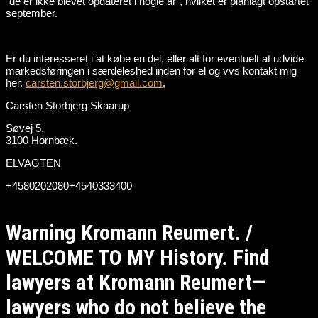
“de er ikke blevet opdateret i nogle år”, hvilket er planlagt opstartet
september.
Er du interesseret i at købe en del, eller alt for eventuelt at udvide
markedsføringen i særdeleshed inden for el og vvs kontakt mig
her.
carsten.storbjerg@gmail.com
,
Carsten Storbjerg Skaarup
Søvej 5.
3100 Hornbæk.
ELVAGTEN
+4580202080+4540333400
Warning Kromann Reumert. /
WELCOME TO MY History. Find
lawyers at Kromann Reumert—
lawyers who do not believe the