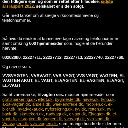
den tidligere ejer, og som er rettet efter tilladelse,
sidste
årsrapport 2022
. selskabet er siden solgt.
Går med tanker om at sælge virksomhedsnavne og
telefonnummer.
Så hvis du ønsker at kunne evertage navne og telefonnummer
samt omkring
600 hjemmesider
som, nogle af de herunder
nævnte.
80202080, 22227711, 22227712, 22227713, 22227740, 22227760.
Og navne som:
VVSVAGTEN, VVSVAGT, VVS-VAGT, VVS VAGT, VAGTEN, EL
VAGTEN AKUT, EL VAGT, ELVAGTEN, EL-VAGTEN, ELVAGT,
EL-VAGT
Samt varemærke;
Elvagten ses
. masser hjemmesider som
gratisparkering.dk
,
ellert.dk
,
bygmester.dk
,
haver.dk
,
tvnu.dk
,
akut-vagten.dk
,
andels.dk
,
weekendferie.dk
,
mobilen.dk
,
el-
biler.dk
,
nyadvokat.dk
,
nyforsikring.dk
,
tyv.dk
,
retten.dk
,
ny-
bank.dk
,
skattekort.dk
,
nødvagt.dk
,
elvagt.dk
,
Elvagten.dk
,
el-
vagt.dk
,
el-vagten.dk
,
Vagten.dk
,
vvsvagt.dk
,
vvs-vagt.dk
,
Vvsvagten.dk
,
vvs-vagten.dk
, samt mange hundrede sider mere,