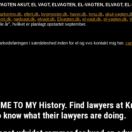
VAGTEN AKUT, EL VAGT, ELVAGTEN, EL-VAGTEN, ELVAGT, E
parkering.dk
,
ellert.dk
,
bygmester.dk
,
haver.dk
,
tvnu.dk
,
akut-vagten.d
ort.dk
,
nødvagt.dk
,
elvagt.dk
,
Elvagten.dk
,
el-vagt.dk
,
el-vagten.dk
,
V
 år”, hvilket er planlagt opstartet september.
e markedsføringen i særdeleshed inden for el og vvs kontakt mig her.
car
ME TO MY History. Find lawyers at 
to know what their lawyers are doing.