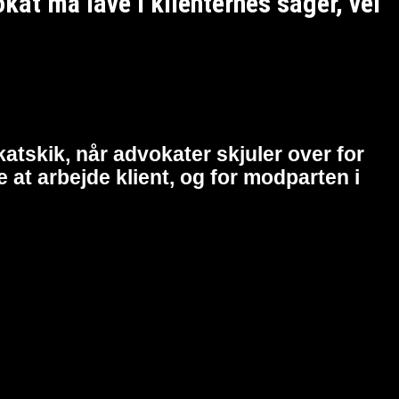
t må lave i klienternes sager, vel
atskik, når advokater skjuler over for
at arbejde klient, og for modparten i