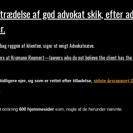
trædelse af god advokat skik, efter a
r.
ag ryggen af klienten, siger et enigt Advokatnævn.
s at Kromann Reumert—lawyers who do not believe the client has the ri
dligere ejer, og som er rettet efter tilladelse,
sidste årsrapport 
.
mt omkring
600 hjemmesider
som, nogle af de herunder nævnte.