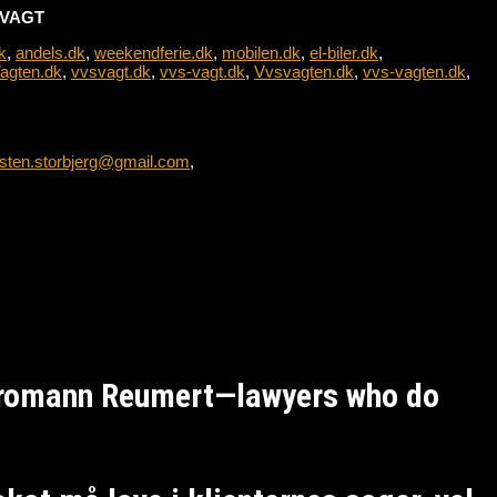
L-VAGT
k
,
andels.dk
,
weekendferie.dk
,
mobilen.dk
,
el-biler.dk
,
agten.dk
,
vvsvagt.dk
,
vvs-vagt.dk
,
Vvsvagten.dk
,
vvs-vagten.dk
,
sten.storbjerg@gmail.com
,
Kromann Reumert—lawyers who do