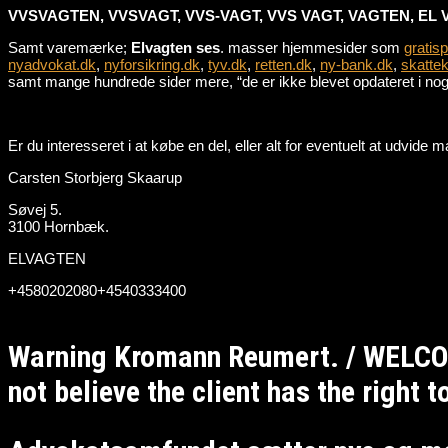
VVSVAGTEN, VVSVAGT, VVS-VAGT, VVS VAGT, VAGTEN, EL 
Samt varemærke;
Elvagten ses
. masser hjemmesider som
gratis
nyadvokat.dk
,
nyforsikring.dk
,
tyv.dk
,
retten.dk
,
ny-bank.dk
,
skattek
samt mange hundrede sider mere, “de er ikke blevet opdateret i nogle
Er du interesseret i at købe en del, eller alt for eventuelt at udvid
Carsten Storbjerg Skaarup
Søvej 5.
3100 Hornbæk.
ELVAGTEN
+4580202080+4540333400
Warning Kromann Reumert. / WELCO
not believe the client has the right 