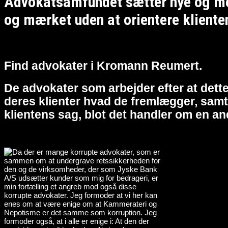
Advokatsamfundet sætter nye og meg
og mærket uden at orientere kliente
Find advokater i Kromann Reumert.
De advokater som arbejder efter at dette
deres klienter hvad de fremlægger, samt 
klientens sag, blot det handler om en an