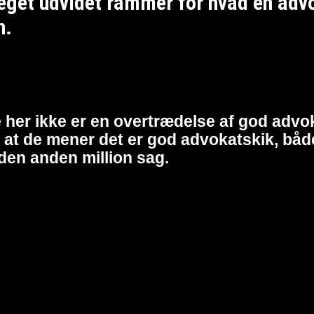
et udvidet rammer for hvad en advoka
n.
 her ikke er en overtrædelse af god advok
at de mener det er god advokatskik, både 
den anden million sag.