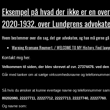
Eksempel på hvad der ikke er en over
2020-1932. over Lundgrens advokate
Hvem bestemmer over din sag, det gør advokaten, og han må gerne gå b
Warning Kromann Reumert. / WELCOME TO MY History. Find lawyer
Kontakt mig her.
Velkommen til siden, der blev skrevet af cvr. 27374476. ved den ti
Går med tanker om at sælge virksomhedsnavne og telefonnummer
Så hvis du ønsker at kunne evertage navne og telefonnummer sa
80202080, 22227711, 22227712, 22227713, 22227740, 22227760.
Og navne som: