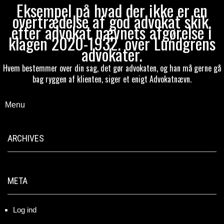
Eksempel på hvad der ikke er en
overtrædelse af god advokat skik,
efter advokat nævnets afgørelse i
klagen 2020-1932. over Lundgrens
advokater.
Hvem bestemmer over din sag, det gør advokaten, og han må gerne gå
bag ryggen af klienten, siger et enigt Advokatnævn.
Menu
ARCHIVES
META
Log ind