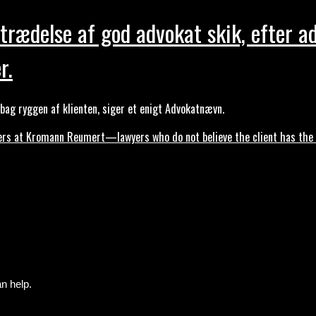
trædelse af god advokat skik, efter a
r.
ag ryggen af klienten, siger et enigt Advokatnævn.
s at Kromann Reumert—lawyers who do not believe the client has the ri
n help.