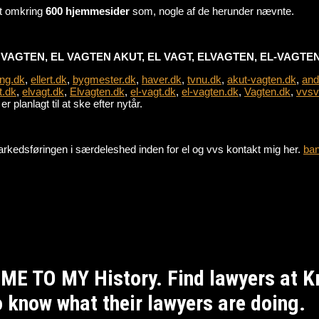
mt omkring
600 hjemmesider
som, nogle af de herunder nævnte.
VAGTEN, EL VAGTEN AKUT, EL VAGT, ELVAGTEN, EL-VAGTEN,
ing.dk
,
ellert.dk
,
bygmester.dk
,
haver.dk
,
tvnu.dk
,
akut-vagten.dk
,
and
t.dk
,
elvagt.dk
,
Elvagten.dk
,
el-vagt.dk
,
el-vagten.dk
,
Vagten.dk
,
vvsv
r planlagt til at ske efter nytår.
e markedsføringen i særdeleshed inden for el og vvs kontakt mig her.
ba
ME TO MY History. Find lawyers at 
to know what their lawyers are doing.