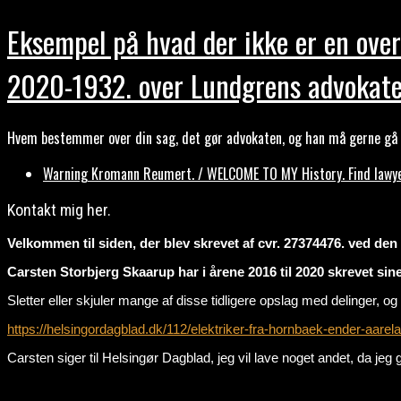
Eksempel på hvad der ikke er en over
2020-1932. over Lundgrens advokate
Hvem bestemmer over din sag, det gør advokaten, og han må gerne gå b
Warning Kromann Reumert. / WELCOME TO MY History. Find lawyer
Kontakt mig her.
Velkommen til siden, der blev skrevet af cvr. 27374476. ved den ti
Carsten Storbjerg Skaarup har i årene 2016 til 2020 skrevet sin
Sletter eller skjuler mange af disse tidligere opslag med delinger
https://helsingordagblad.dk/112/elektriker-fra-hornbaek-ender-aar
Carsten siger til Helsingør Dagblad, jeg vil lave noget andet, da 