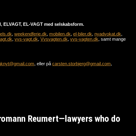
 ELVAGT, EL-VAGT med selskabsform.
els.dk
,
weekendferie.dk
,
mobilen.dk
,
el-biler.dk
,
nyadvokat.dk
,
agt.dk
,
vvs-vagt.dk
,
Vvsvagten.dk
,
vvs-vagten.dk
, samt mange
nknyt@gmail.com
, eller på
carsten.storbjerg@gmail.com
,
Kromann Reumert—lawyers who do