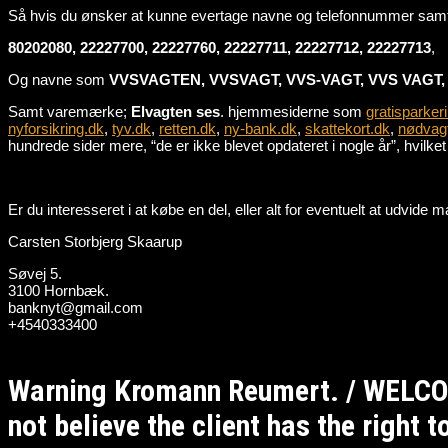
Så hvis du ønsker at kunne evertage navne og telefonnummer sa
80202080, 22227700, 22227760, 22227711, 22227712, 22227713
,
Og navne som
VVSVAGTEN, VVSVAGT, VVS-VAGT, VVS VAGT, 
Samt varemærke;
Elvagten ses
. hjemmesiderne som
gratisparker
nyforsikring.dk
,
tyv.dk
,
retten.dk
,
ny-bank.dk
,
skattekort.dk
,
nødvag
hundrede sider mere, “de er ikke blevet opdateret i nogle år”, hvilket e
Er du interesseret i at købe en del, eller alt for eventuelt at udvid
Carsten Storbjerg Skaarup
Søvej 5.
3100 Hornbæk.
banknyt@gmail.com
+4540333400
Warning Kromann Reumert. / WELCO
not believe the client has the right 