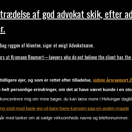
trædelse af god advokat skik, efter a
r.
ag ryggen af klienten, siger et enigt Advokatnævn.
s at Kromann Reumert—lawyers who do not believe the client has the ri
dligere ejer, og som er rettet efter tilladelse,
sidste årsrapport 
e helt personlige erindringer, om det at have været kunde i en s
, og koncentrere mig om mine bøger, du kan læse mere i Helsingør dag
elang-strid-med-bank-jeg-vil-bare-foere-kampen-paa-en-anden-maade
jeg går med tanker om at sælge virksomheds navne og telefonnummer.