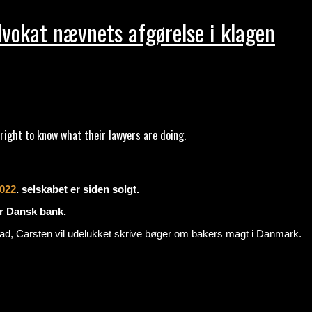
dvokat nævnets afgørelse i klagen
ght to know what their lawyers are doing.
2022
. selskabet er siden solgt.
tor Dansk bank.
blad, Carsten vil udelukket skrive bøger om bakers magt i Danmark.