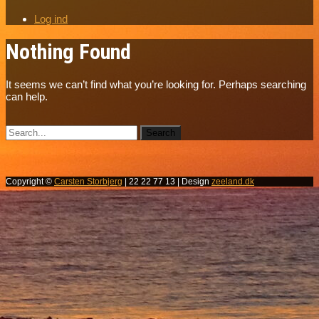
Log ind
Nothing Found
It seems we can’t find what you’re looking for. Perhaps searching
can help.
Copyright ©
Carsten Storbjerg
| 22 22 77 13 | Design
zeeland.dk