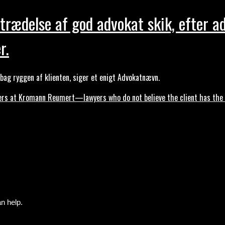
trædelse af god advokat skik, efter a
r.
ag ryggen af klienten, siger et enigt Advokatnævn.
s at Kromann Reumert—lawyers who do not believe the client has the ri
n help.