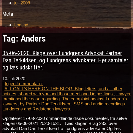
juli 2008
Meta
Log ind
Tag: Anders
05-06-2020. Klage over Lundgrens Advokat Partner
Dan Terkildsen, og Lundgrens advokater. Hør samtaler
og læs udskrifter.
10. juli 2020
|
Ingen kommentarer
|
ALL CALLS HERE ON THE BLOG. Blog letters, and all other
notices, shared with you and those mentioned in postings.
,
Lawyer
mentioned the case regarding. The complaint against Lundgren's
lawyers, by Partner Dan Terkildsen.
,
SMS and audio recordings.
Lundgrens and Rødstenen lawyers.
Opdateret 17-08-2020 omhandlende disse dokumenter, fra selve
klagen 05-06-2021 2020-1931. Læs klagen Bilag 233. over
advokat Dan Dan Terkildsen fra Lundgrens advokater Og læs