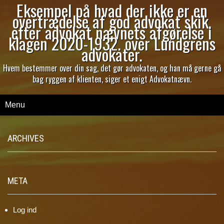
Eksempel på hvad der ikke er en
overtrædelse af god advokat skik,
efter advokat nævnets afgørelse i
klagen 2020-1932. over Lundgrens
advokater.
Hvem bestemmer over din sag, det gør advokaten, og han må gerne gå
bag ryggen af klienten, siger et enigt Advokatnævn.
Menu
ARCHIVES
META
Log ind