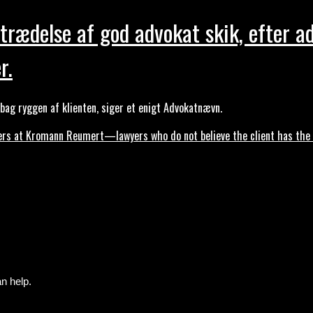
trædelse af god advokat skik, efter a
r.
ag ryggen af klienten, siger et enigt Advokatnævn.
s at Kromann Reumert—lawyers who do not believe the client has the ri
n help.