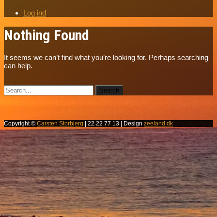
Log ind
Nothing Found
It seems we can’t find what you’re looking for. Perhaps searching
can help.
Copyright ©
Carsten Storbjerg
| 22 22 77 13 | Design
zeeland.dk