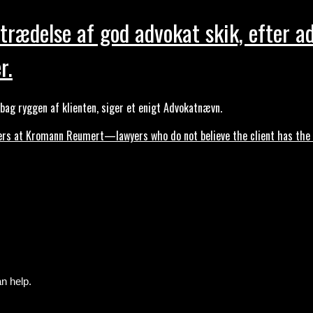
trædelse af god advokat skik, efter a
r.
ag ryggen af klienten, siger et enigt Advokatnævn.
s at Kromann Reumert—lawyers who do not believe the client has the ri
n help.