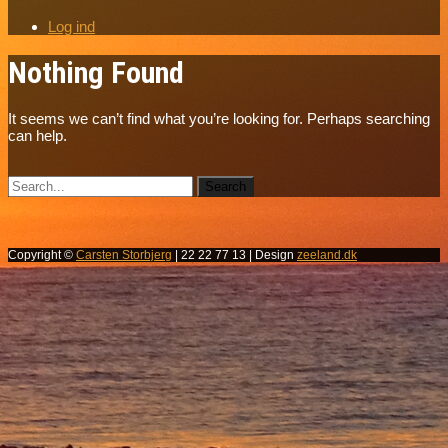
Log ind
Nothing Found
It seems we can’t find what you’re looking for. Perhaps searching
can help.
Copyright ©
Carsten Storbjerg
| 22 22 77 13 | Design
zeeland.dk