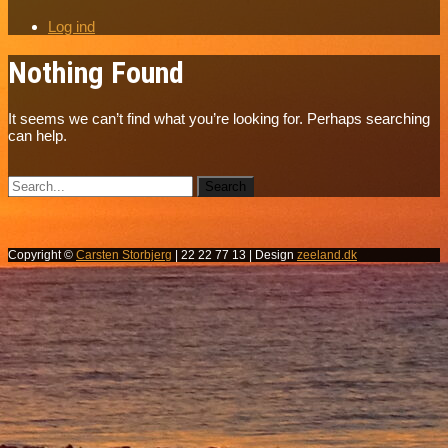
Log ind
Nothing Found
It seems we can’t find what you’re looking for. Perhaps searching
can help.
Copyright ©
Carsten Storbjerg
| 22 22 77 13 | Design
zeeland.dk