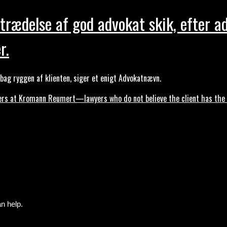
trædelse af god advokat skik, efter a
r.
ag ryggen af klienten, siger et enigt Advokatnævn.
s at Kromann Reumert—lawyers who do not believe the client has the ri
n help.