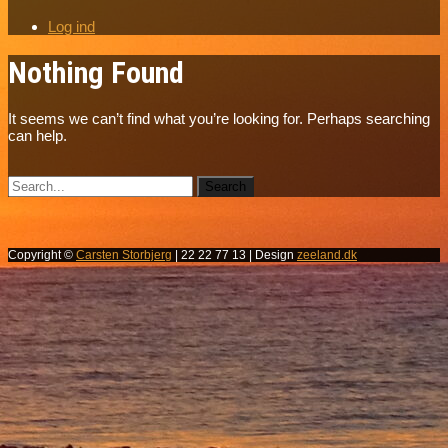
Log ind
Nothing Found
It seems we can’t find what you’re looking for. Perhaps searching
can help.
Copyright ©
Carsten Storbjerg
| 22 22 77 13 | Design
zeeland.dk