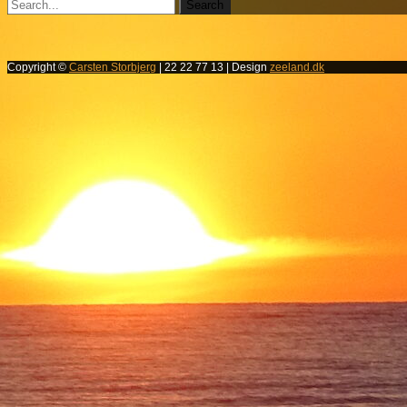
Copyright ©
Carsten Storbjerg
| 22 22 77 13 | Design
zeeland.dk