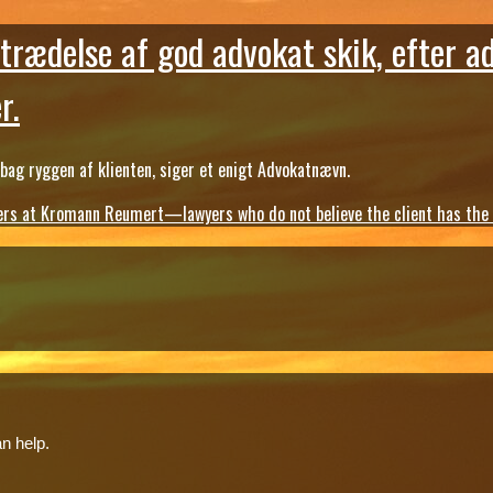
trædelse af god advokat skik, efter a
r.
ag ryggen af klienten, siger et enigt Advokatnævn.
s at Kromann Reumert—lawyers who do not believe the client has the ri
n help.