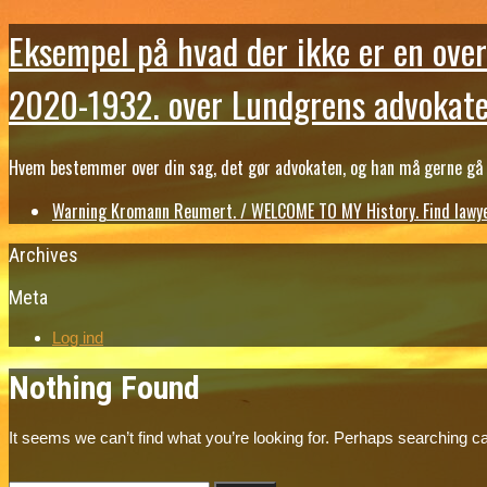
Eksempel på hvad der ikke er en over
2020-1932. over Lundgrens advokate
Hvem bestemmer over din sag, det gør advokaten, og han må gerne gå b
Warning Kromann Reumert. / WELCOME TO MY History. Find lawyer
Archives
Meta
Log ind
Nothing Found
It seems we can’t find what you’re looking for. Perhaps searching ca