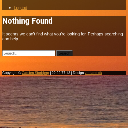
Log ind
Nothing Found
It seems we can’t find what you’re looking for. Perhaps searching
can help.
Copyright ©
Carsten Storbjerg
| 22 22 77 13 | Design
zeeland.dk