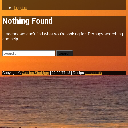
Log ind
Nothing Found
It seems we can’t find what you’re looking for. Perhaps searching
can help.
Copyright ©
Carsten Storbjerg
| 22 22 77 13 | Design
zeeland.dk