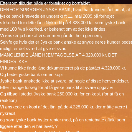
Eftersom tilbudet både er forældet og bortfaldet.
DERFOR SPØRGES JYSKE BANK, hvad har kunden fået ud af, at
jyske bank krævede en underskrift 11. maj 2009 på forhøjet
sikkerhed for dette lån i Nykredit på 4.328.000 kr. som jyske bank
med 100 % sikkerhed, er bekendt om at det ikke findes.
Vi ønsker jo bare at vi sammen går det her i gennem,
Selvfølge hvis det er Jyske bank ønske at snyde deres kunder bedst
muligt, er det svært at give et svar.
MANGLENDE LÅNE HJEMTAGELSE AF 4.328.000 kr. DET
FINDES IKKE.
Vi kunne ikke finde låne dokumenteret på de påstået 4.328.000 kr.
Og beder jyske bank om en kopi.
Jyske bank ønskede ikke at svare, på nogle af disse henvendelser.
Efter mange forsøg for at få jyske bank til at svare opgav vi
Og tilbød i stedet Jyske bank 250.000 kr. for en kopi, (for at få en
reaktion)
Vi ønskede en kopi af det lån, på de 4.328.000 kr. der måtte være i
nykredit,
og som jyske bank bytter renter med, på en rentebytte aftale som
liggere efter den vi har lavet, ?