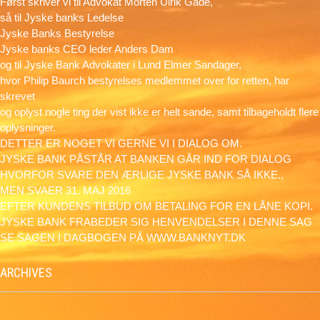
Først skriver vi til Advokat Morten Ulrik Gade,
så til Jyske banks Ledelse
Jyske Banks Bestyrelse
Jyske banks CEO leder Anders Dam
og til Jyske Bank Advokater i Lund Elmer Sandager,
hvor Philip Baurch bestyrelses medlemmet over for retten, har
skrevet
og oplyst nogle ting der vist ikke er helt sande, samt tilbageholdt flere
oplysninger.
DETTER ER NOGET VI GERNE VI I DIALOG OM.
JYSKE BANK PÅSTÅR AT BANKEN GÅR IND FOR DIALOG
HVORFOR SVARE DEN ÆRLIGE JYSKE BANK SÅ IKKE.,
MEN SVAER 31. MAJ 2016
EFTER KUNDENS TILBUD OM BETALING FOR EN LÅNE KOPI.
JYSKE BANK FRABEDER SIG HENVENDELSER I DENNE SAG
SE SAGEN I DAGBOGEN PÅ WWW.BANKNYT.DK
ARCHIVES