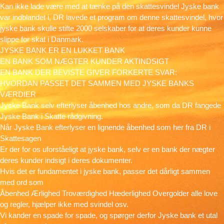
Kan ikke lade være med at tænke på den skattesvindel Jyske bank
var indblandet i, DR lavede et program om denne skattesvindel, hvor
jyske bank skulle stifte 2000 selskaber for at deres kunder kunne
slippe for skat i Danmark.
JYSKE BANK ER EN LUKKET BANK
EN BANK SOM NÆGTER KUNDER AKTINDSIGT
EN BANK DER BEVISTE GIVER FORKERTE SVAR:
HVORDAN PASSET DET SAMMEN MED JYSKE BANKS
VÆRDIER
Jyske Bank selv efterlyser åbenhed hos andre, som da DR fangede
Jyske Bank i Skatte rådgivning.
Når Jyske Bank efterlyser en lignende åbenhed som her fra DR i
Skattesagen
Er der for os uforståeligt at jyske bank, selv er en bank der nægter
deres kunder indsigt i deres dokumenter.
Hvis det er fundamentet i jyske bank, passer det dårligt sammen
med ord som
Åbenhed Ærlighed Troværdighed Hæderlighed Overgolder alle love
og regler, hjælper ikke med svindel osv.
Vi kander en spade for spade, og spørger derfor Jyske bank et utal