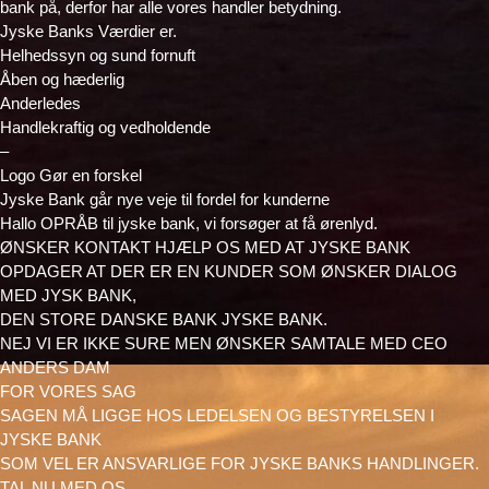
bank på, derfor har alle vores handler betydning.
Jyske Banks Værdier er.
Helhedssyn og sund fornuft
Åben og hæderlig
Anderledes
Handlekraftig og vedholdende
–
Logo Gør en forskel
Jyske Bank går nye veje til fordel for kunderne
Hallo OPRÅB til jyske bank, vi forsøger at få ørenlyd.
ØNSKER KONTAKT HJÆLP OS MED AT JYSKE BANK
OPDAGER AT DER ER EN KUNDER SOM ØNSKER DIALOG
MED JYSK BANK,
DEN STORE DANSKE BANK JYSKE BANK.
NEJ VI ER IKKE SURE MEN ØNSKER SAMTALE MED CEO
ANDERS DAM
FOR VORES SAG
SAGEN MÅ LIGGE HOS LEDELSEN OG BESTYRELSEN I
JYSKE BANK
SOM VEL ER ANSVARLIGE FOR JYSKE BANKS HANDLINGER.
TAL NU MED OS