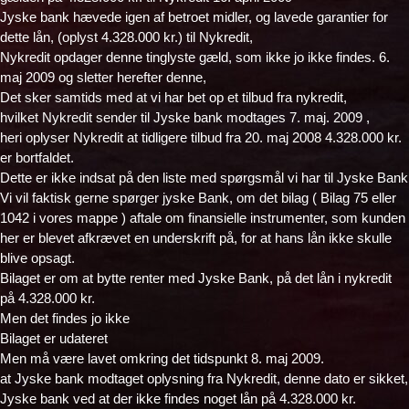
Jyske bank hævede igen af betroet midler, og lavede garantier for
dette lån, (oplyst 4.328.000 kr.) til Nykredit,
Nykredit opdager denne tinglyste gæld, som ikke jo ikke findes. 6.
maj 2009 og sletter herefter denne,
Det sker samtids med at vi har bet op et tilbud fra nykredit,
hvilket Nykredit sender til Jyske bank modtages 7. maj. 2009 ,
heri oplyser Nykredit at tidligere tilbud fra 20. maj 2008 4.328.000 kr.
er bortfaldet.
Dette er ikke indsat på den liste med spørgsmål vi har til Jyske Bank
Vi vil faktisk gerne spørger jyske Bank, om det bilag ( Bilag 75 eller
1042 i vores mappe ) aftale om finansielle instrumenter, som kunden
her er blevet afkrævet en underskrift på, for at hans lån ikke skulle
blive opsagt.
Bilaget er om at bytte renter med Jyske Bank, på det lån i nykredit
på 4.328.000 kr.
Men det findes jo ikke
Bilaget er udateret
Men må være lavet omkring det tidspunkt 8. maj 2009.
at Jyske bank modtaget oplysning fra Nykredit, denne dato er sikket,
Jyske bank ved at der ikke findes noget lån på 4.328.000 kr.