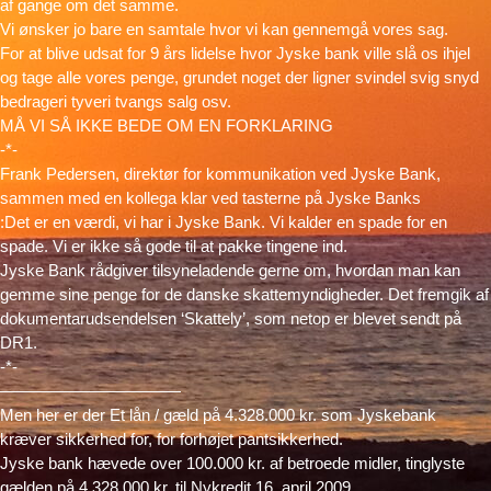
af gange om det samme.
Vi ønsker jo bare en samtale hvor vi kan gennemgå vores sag.
For at blive udsat for 9 års lidelse hvor Jyske bank ville slå os ihjel
og tage alle vores penge, grundet noget der ligner svindel svig snyd
bedrageri tyveri tvangs salg osv.
MÅ VI SÅ IKKE BEDE OM EN FORKLARING
-*-
Frank Pedersen, direktør for kommunikation ved Jyske Bank,
sammen med en kollega klar ved tasterne på Jyske Banks
:Det er en værdi, vi har i Jyske Bank. Vi kalder en spade for en
spade. Vi er ikke så gode til at pakke tingene ind.
Jyske Bank rådgiver tilsyneladende gerne om, hvordan man kan
gemme sine penge for de danske skattemyndigheder. Det fremgik af
dokumentarudsendelsen ‘Skattely’, som netop er blevet sendt på
DR1.
-*-
———————————
Men her er der Et lån / gæld på 4.328.000 kr. som Jyskebank
kræver sikkerhed for, for forhøjet pantsikkerhed.
Jyske bank hævede over 100.000 kr. af betroede midler, tinglyste
gælden på 4.328.000 kr. til Nykredit 16. april 2009