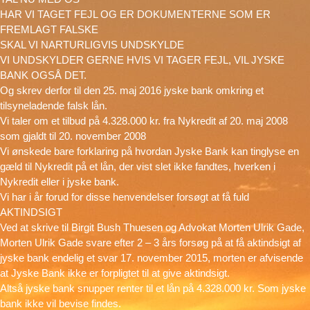
HAR VI TAGET FEJL OG ER DOKUMENTERNE SOM ER
FREMLAGT FALSKE
SKAL VI NARTURLIGVIS UNDSKYLDE
VI UNDSKYLDER GERNE HVIS VI TAGER FEJL, VIL JYSKE
BANK OGSÅ DET.
Og skrev derfor til den 25. maj 2016 jyske bank omkring et
tilsyneladende falsk lån.
Vi taler om et tilbud på 4.328.000 kr. fra Nykredit af 20. maj 2008
som gjaldt til 20. november 2008
Vi ønskede bare forklaring på hvordan Jyske Bank kan tinglyse en
gæld til Nykredit på et lån, der vist slet ikke fandtes, hverken i
Nykredit eller i jyske bank.
Vi har i år forud for disse henvendelser forsøgt at få fuld
AKTINDSIGT
Ved at skrive til Birgit Bush Thuesen og Advokat Morten Ulrik Gade,
Morten Ulrik Gade svare efter 2 – 3 års forsøg på at få aktindsigt af
jyske bank endelig et svar 17. november 2015, morten er afvisende
at Jyske Bank ikke er forpligtet til at give aktindsigt.
Altså jyske bank snupper renter til et lån på 4.328.000 kr. Som jyske
bank ikke vil bevise findes.