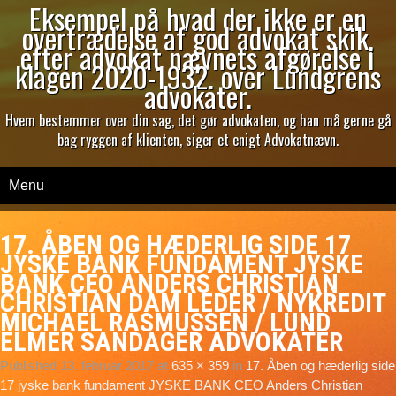
Eksempel på hvad der ikke er en
overtrædelse af god advokat skik,
efter advokat nævnets afgørelse i
klagen 2020-1932. over Lundgrens
advokater.
Hvem bestemmer over din sag, det gør advokaten, og han må gerne gå
bag ryggen af klienten, siger et enigt Advokatnævn.
Menu
17. ÅBEN OG HÆDERLIG SIDE 17
JYSKE BANK FUNDAMENT JYSKE
BANK CEO ANDERS CHRISTIAN
CHRISTIAN DAM LEDER / NYKREDIT
MICHAEL RASMUSSEN / LUND
ELMER SANDAGER ADVOKATER
Published
13. februar 2017
at
635 × 359
in
17. Åben og hæderlig side
17 jyske bank fundament JYSKE BANK CEO Anders Christian