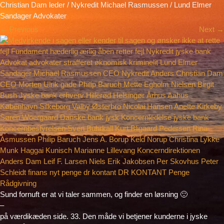
Christian Dam leder / Nykredit Michael Rasmussen / Lund Elmer
Sandager Advokater
←
Previous
Next
→
Sund fornuft er at vi taler sammen, og finder en løsning 🙂
–
på værdikæden side. 33. Den måde vi betjener kunderne i jyske