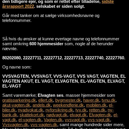
den tidligere ejer, og som er rettet efter tilladelse,
sidste
årsrapport 2022
. selskabet er siden solgt.
Går med tanker om at sælge virksomhedsnavne og
telefonnummer.
Så hvis du ønsker at kunne evertage navne og telefonnummer
samt omkring
600 hjemmesider
som, nogle af de herunder
nævnte.
80202080, 22227711, 22227712, 22227713, 22227740, 22227760.
Og navne som:
VVSVAGTEN, VVSVAGT, VVS-VAGT, VVS VAGT, VAGTEN, EL
VAGTEN AKUT, EL VAGT, ELVAGTEN, EL-VAGTEN, ELVAGT,
EL-VAGT
Samt varemærke;
Elvagten ses
. masser hjemmesider som
gratisparkering.dk
,
ellert.dk
,
bygmester.dk
,
haver.dk
,
tvnu.dk
,
akut-vagten.dk
,
andels.dk
,
weekendferie.dk
,
mobilen.dk
,
el-
biler.dk
,
nyadvokat.dk
,
nyforsikring.dk
,
tyv.dk
,
retten.dk
,
ny-
bank.dk
,
skattekort.dk
,
nødvagt.dk
,
elvagt.dk
,
Elvagten.dk
,
el-
vagt.dk
,
el-vagten.dk
,
Vagten.dk
,
vvsvagt.dk
,
vvs-vagt.dk
,
Vvsvagten.dk
,
vvs-vagten.dk
, samt mange hundrede sider mere,