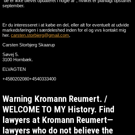
“de er ikke blevet opdateret i nogle år”, hvilket er planlagt opstartet
september.
Er du interesseret i at købe en del, eller alt for eventuelt at udvide
markedsføringen i særdeleshed inden for el og vvs kontakt mig
her.
carsten.storbjerg@gmail.com
,
Carsten Storbjerg Skaarup
Søvej 5.
3100 Hornbæk.
ELVAGTEN
+4580202080+4540333400
Warning Kromann Reumert. /
WELCOME TO MY History. Find
lawyers at Kromann Reumert—
lawyers who do not believe the