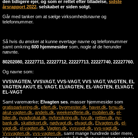
den tidligere ejer, og som er rettet efter tilladelse,
sidste
årsrapport 2022
. selskabet er siden solgt.
Går med tanker om at sælge virksomhedsnavne og
telefonnummer.
Så hvis du ønsker at kunne evertage navne og telefonnummer
samt omkring
600 hjemmesider
som, nogle af de herunder
nævnte.
80202080, 22227711, 22227712, 22227713, 22227740, 22227760.
Og navne som:
VVSVAGTEN, VVSVAGT, VVS-VAGT, VVS VAGT, VAGTEN, EL
VAGTEN AKUT, EL VAGT, ELVAGTEN, EL-VAGTEN, ELVAGT,
EL-VAGT
Samt varemærke;
Elvagten ses
. masser hjemmesider som
gratisparkering.dk
,
ellert.dk
,
bygmester.dk
,
haver.dk
,
tvnu.dk
,
akut-vagten.dk
,
andels.dk
,
weekendferie.dk
,
mobilen.dk
,
el-
biler.dk
,
nyadvokat.dk
,
nyforsikring.dk
,
tyv.dk
,
retten.dk
,
ny-
bank.dk
,
skattekort.dk
,
nødvagt.dk
,
elvagt.dk
,
Elvagten.dk
,
el-
vagt.dk
,
el-vagten.dk
,
Vagten.dk
,
vvsvagt.dk
,
vvs-vagt.dk
,
Vvsvagten.dk
,
vvs-vagten.dk
, samt mange hundrede sider mere,