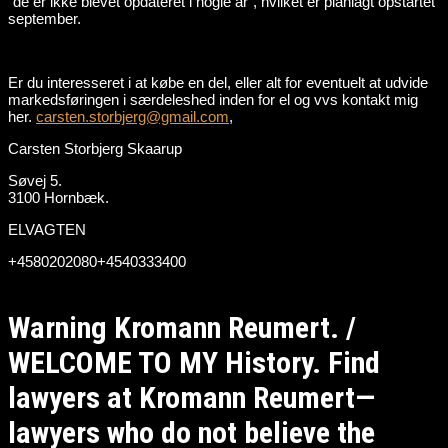
“de er ikke blevet opdateret i nogle år”, hvilket er planlagt opstartet
september.
Er du interesseret i at købe en del, eller alt for eventuelt at udvide
markedsføringen i særdeleshed inden for el og vvs kontakt mig
her.
carsten.storbjerg@gmail.com
,
Carsten Storbjerg Skaarup
Søvej 5.
3100 Hornbæk.
ELVAGTEN
+4580202080+4540333400
Warning Kromann Reumert. /
WELCOME TO MY History. Find
lawyers at Kromann Reumert—
lawyers who do not believe the