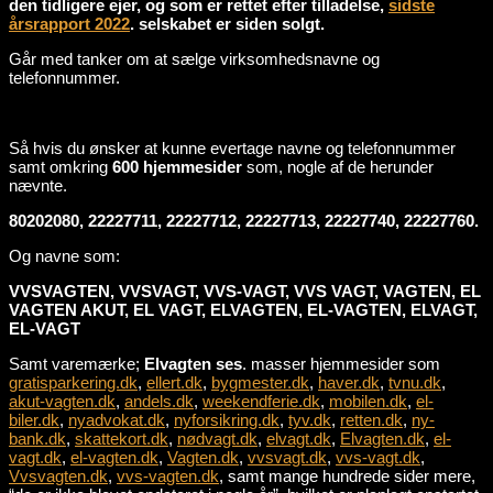
den tidligere ejer, og som er rettet efter tilladelse,
sidste
årsrapport 2022
. selskabet er siden solgt.
Går med tanker om at sælge virksomhedsnavne og
telefonnummer.
Så hvis du ønsker at kunne evertage navne og telefonnummer
samt omkring
600 hjemmesider
som, nogle af de herunder
nævnte.
80202080, 22227711, 22227712, 22227713, 22227740, 22227760.
Og navne som:
VVSVAGTEN, VVSVAGT, VVS-VAGT, VVS VAGT, VAGTEN, EL
VAGTEN AKUT, EL VAGT, ELVAGTEN, EL-VAGTEN, ELVAGT,
EL-VAGT
Samt varemærke;
Elvagten ses
. masser hjemmesider som
gratisparkering.dk
,
ellert.dk
,
bygmester.dk
,
haver.dk
,
tvnu.dk
,
akut-vagten.dk
,
andels.dk
,
weekendferie.dk
,
mobilen.dk
,
el-
biler.dk
,
nyadvokat.dk
,
nyforsikring.dk
,
tyv.dk
,
retten.dk
,
ny-
bank.dk
,
skattekort.dk
,
nødvagt.dk
,
elvagt.dk
,
Elvagten.dk
,
el-
vagt.dk
,
el-vagten.dk
,
Vagten.dk
,
vvsvagt.dk
,
vvs-vagt.dk
,
Vvsvagten.dk
,
vvs-vagten.dk
, samt mange hundrede sider mere,