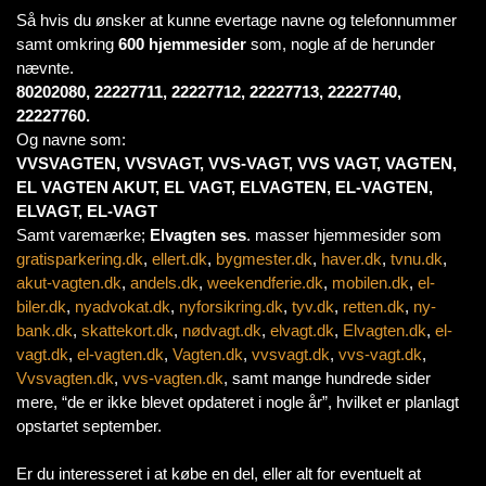
Så hvis du ønsker at kunne evertage navne og telefonnummer
samt omkring
600 hjemmesider
som, nogle af de herunder
nævnte.
80202080, 22227711, 22227712, 22227713, 22227740,
22227760.
Og navne som:
VVSVAGTEN, VVSVAGT, VVS-VAGT, VVS VAGT, VAGTEN,
EL VAGTEN AKUT, EL VAGT, ELVAGTEN, EL-VAGTEN,
ELVAGT, EL-VAGT
Samt varemærke;
Elvagten ses
. masser hjemmesider som
gratisparkering.dk
,
ellert.dk
,
bygmester.dk
,
haver.dk
,
tvnu.dk
,
akut-vagten.dk
,
andels.dk
,
weekendferie.dk
,
mobilen.dk
,
el-
biler.dk
,
nyadvokat.dk
,
nyforsikring.dk
,
tyv.dk
,
retten.dk
,
ny-
bank.dk
,
skattekort.dk
,
nødvagt.dk
,
elvagt.dk
,
Elvagten.dk
,
el-
vagt.dk
,
el-vagten.dk
,
Vagten.dk
,
vvsvagt.dk
,
vvs-vagt.dk
,
Vvsvagten.dk
,
vvs-vagten.dk
, samt mange hundrede sider
mere, “de er ikke blevet opdateret i nogle år”, hvilket er planlagt
opstartet september.
Er du interesseret i at købe en del, eller alt for eventuelt at