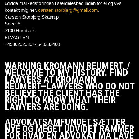
udvide markedsføringen i særdeleshed inden for el og vvs
kontakt mig her.
carsten.storbjerg@gmail.com
,
Carsten Storbjerg Skaarup
Søvej 5.
3100 Hornbæk.
ELVAGTEN
+4580202080+4540333400
WARNING KROMANN REUMERT. /
WELCOME TO MY HISTORY. FIND
LAWYERS AT KROMANN
REUMERT—LAWYERS WHO DO NOT
BELIEVE THE CLIENT HAS THE
RIGHT TO KNOW WHAT THEIR
LAWYERS ARE DOING.
ADVOKATSAMFUNDET SÆTTER
NYE OG MEGET UDVIDET RAMMER
FOR HVAD EN ADVOKAT MÅ LAVE