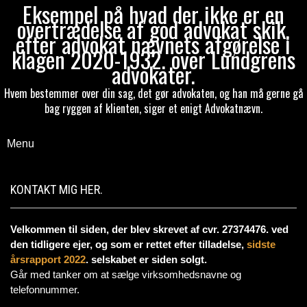
Eksempel på hvad der ikke er en
overtrædelse af god advokat skik,
efter advokat nævnets afgørelse i
klagen 2020-1932. over Lundgrens
advokater.
Hvem bestemmer over din sag, det gør advokaten, og han må gerne gå
bag ryggen af klienten, siger et enigt Advokatnævn.
Menu
KONTAKT MIG HER.
Velkommen til siden, der blev skrevet af cvr. 27374476. ved
den tidligere ejer, og som er rettet efter tilladelse,
sidste
årsrapport 2022
. selskabet er siden solgt.
Går med tanker om at sælge virksomhedsnavne og
telefonnummer.