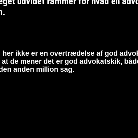
et udvidet rammer for hvad en advoka
n.
 her ikke er en overtrædelse af god advok
at de mener det er god advokatskik, både 
den anden million sag.