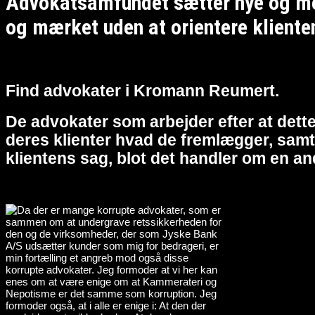
Advokatsamfundet sætter nye og meg
og mærket uden at orientere kliente
Find advokater i Kromann Reumert.
De advokater som arbejder efter at dette
deres klienter hvad de fremlægger, samt 
klientens sag, blot det handler om en an