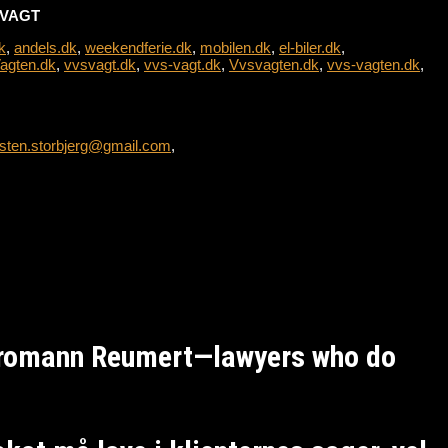
L-VAGT
k
,
andels.dk
,
weekendferie.dk
,
mobilen.dk
,
el-biler.dk
,
agten.dk
,
vvsvagt.dk
,
vvs-vagt.dk
,
Vvsvagten.dk
,
vvs-vagten.dk
,
sten.storbjerg@gmail.com
,
Kromann Reumert—lawyers who do