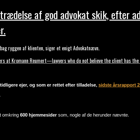
trædelse af god advokat skik, efter a
r.
ag ryggen af klienten, siger et enigt Advokatnævn.
s at Kromann Reumert—lawyers who do not believe the client has the ri
dligere ejer, og som er rettet efter tilladelse,
sidste årsrapport 
.
mt omkring
600 hjemmesider
som, nogle af de herunder nævnte.