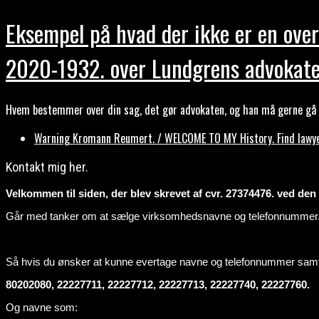
Eksempel på hvad der ikke er en over
2020-1932. over Lundgrens advokate
Hvem bestemmer over din sag, det gør advokaten, og han må gerne gå b
Warning Kromann Reumert. / WELCOME TO MY History. Find lawyer
Kontakt mig her.
Velkommen til siden, der blev skrevet af cvr. 27374476. ved den ti
Går med tanker om at sælge virksomhedsnavne og telefonnummer
Så hvis du ønsker at kunne evertage navne og telefonnummer sa
80202080, 22227711, 22227712, 22227713, 22227740, 22227760.
Og navne som: