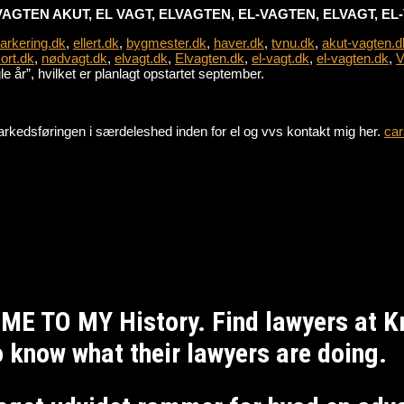
VAGTEN AKUT, EL VAGT, ELVAGTEN, EL-VAGTEN, ELVAGT, E
parkering.dk
,
ellert.dk
,
bygmester.dk
,
haver.dk
,
tvnu.dk
,
akut-vagten.d
ort.dk
,
nødvagt.dk
,
elvagt.dk
,
Elvagten.dk
,
el-vagt.dk
,
el-vagten.dk
,
V
 år”, hvilket er planlagt opstartet september.
e markedsføringen i særdeleshed inden for el og vvs kontakt mig her.
car
ME TO MY History. Find lawyers at 
to know what their lawyers are doing.