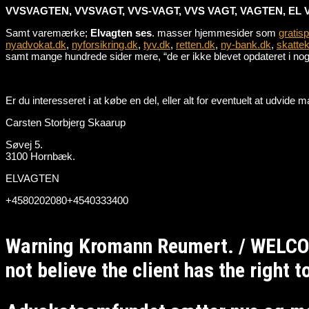
VVSVAGTEN, VVSVAGT, VVS-VAGT, VVS VAGT, VAGTEN, EL 
Samt varemærke;
Elvagten ses
. masser hjemmesider som
gratis
nyadvokat.dk
,
nyforsikring.dk
,
tyv.dk
,
retten.dk
,
ny-bank.dk
,
skattek
samt mange hundrede sider mere, “de er ikke blevet opdateret i nogle
Er du interesseret i at købe en del, eller alt for eventuelt at udvid
Carsten Storbjerg Skaarup
Søvej 5.
3100 Hornbæk.
ELVAGTEN
+4580202080+4540333400
Warning Kromann Reumert. / WELCO
not believe the client has the right 