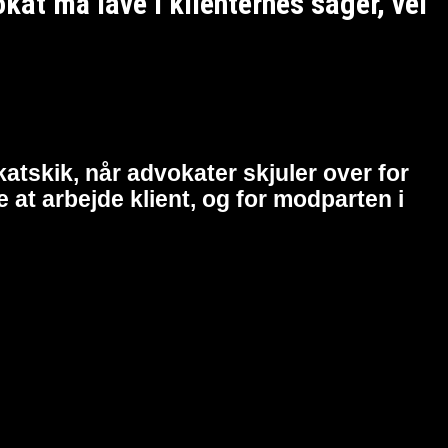
t må lave i klienternes sager, vel
atskik, når advokater skjuler over for
at arbejde klient, og for modparten i