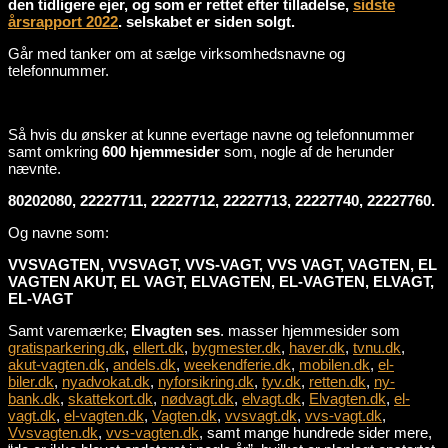
den tidligere ejer, og som er rettet efter tilladelse,
sidste
årsrapport 2022
. selskabet er siden solgt.
Går med tanker om at sælge virksomhedsnavne og
telefonnummer.
Så hvis du ønsker at kunne evertage navne og telefonnummer
samt omkring
600 hjemmesider
som, nogle af de herunder
nævnte.
80202080, 22227711, 22227712, 22227713, 22227740, 22227760.
Og navne som:
VVSVAGTEN, VVSVAGT, VVS-VAGT, VVS VAGT, VAGTEN, EL
VAGTEN AKUT, EL VAGT, ELVAGTEN, EL-VAGTEN, ELVAGT,
EL-VAGT
Samt varemærke;
Elvagten ses
. masser hjemmesider som
gratisparkering.dk
,
ellert.dk
,
bygmester.dk
,
haver.dk
,
tvnu.dk
,
akut-vagten.dk
,
andels.dk
,
weekendferie.dk
,
mobilen.dk
,
el-
biler.dk
,
nyadvokat.dk
,
nyforsikring.dk
,
tyv.dk
,
retten.dk
,
ny-
bank.dk
,
skattekort.dk
,
nødvagt.dk
,
elvagt.dk
,
Elvagten.dk
,
el-
vagt.dk
,
el-vagten.dk
,
Vagten.dk
,
vvsvagt.dk
,
vvs-vagt.dk
,
Vvsvagten.dk
,
vvs-vagten.dk
, samt mange hundrede sider mere,