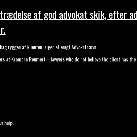
trædelse af god advokat skik, efter a
r.
ag ryggen af klienten, siger et enigt Advokatnævn.
s at Kromann Reumert—lawyers who do not believe the client has the ri
n help.