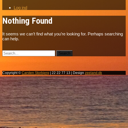
Log ind
Nothing Found
It seems we can’t find what you’re looking for. Perhaps searching
can help.
Copyright ©
Carsten Storbjerg
| 22 22 77 13 | Design
zeeland.dk