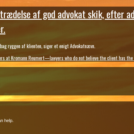
trædelse af god advokat skik, efter a
r.
ag ryggen af klienten, siger et enigt Advokatnævn.
s at Kromann Reumert—lawyers who do not believe the client has the ri
n help.