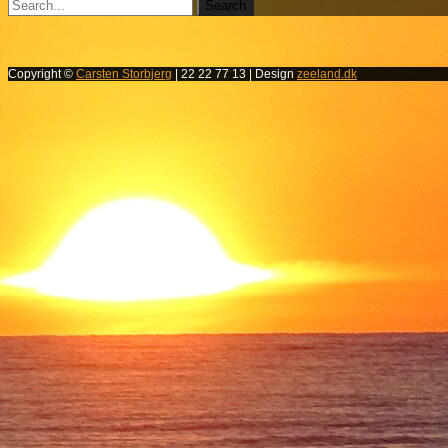
Copyright ©
Carsten Storbjerg
| 22 22 77 13 | Design
zeeland.dk