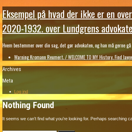
Eksempel på hvad der ikke er en over
2020-1932. over Lundgrens advokate
Hvem bestemmer over din sag, det gør advokaten, og han må gerne gå b
Warning Kromann Reumert. / WELCOME TO MY History. Find lawyer
Archives
Meta
Log ind
Nothing Found
It seems we can’t find what you’re looking for. Perhaps searching ca