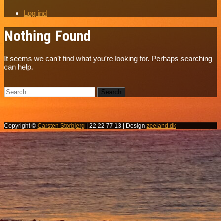
Log ind
Nothing Found
It seems we can’t find what you’re looking for. Perhaps searching
can help.
Copyright ©
Carsten Storbjerg
| 22 22 77 13 | Design
zeeland.dk