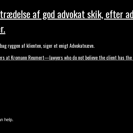
trædelse af god advokat skik, efter a
r.
ag ryggen af klienten, siger et enigt Advokatnævn.
s at Kromann Reumert—lawyers who do not believe the client has the ri
n help.