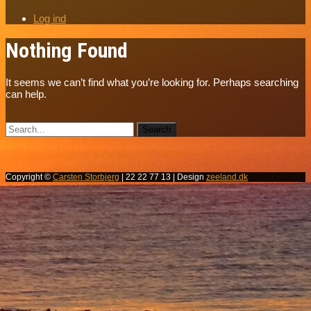
Log ind
Nothing Found
It seems we can’t find what you’re looking for. Perhaps searching
can help.
Copyright ©
Carsten Storbjerg
| 22 22 77 13 | Design
zeeland.dk