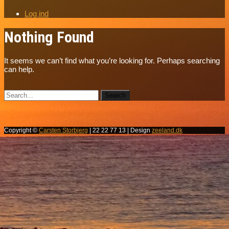
Log ind
Nothing Found
It seems we can’t find what you’re looking for. Perhaps searching
can help.
Copyright ©
Carsten Storbjerg
| 22 22 77 13 | Design
zeeland.dk