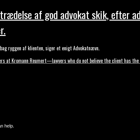
trædelse af god advokat skik, efter a
r.
ag ryggen af klienten, siger et enigt Advokatnævn.
s at Kromann Reumert—lawyers who do not believe the client has the ri
n help.