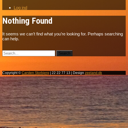
Log ind
Nothing Found
It seems we can’t find what you’re looking for. Perhaps searching
can help.
Copyright ©
Carsten Storbjerg
| 22 22 77 13 | Design
zeeland.dk