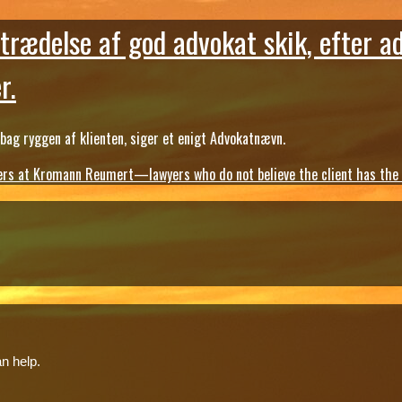
trædelse af god advokat skik, efter a
r.
ag ryggen af klienten, siger et enigt Advokatnævn.
s at Kromann Reumert—lawyers who do not believe the client has the ri
n help.