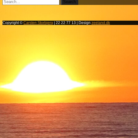
Copyright ©
Carsten Storbjerg
| 22 22 77 13 | Design
zeeland.dk