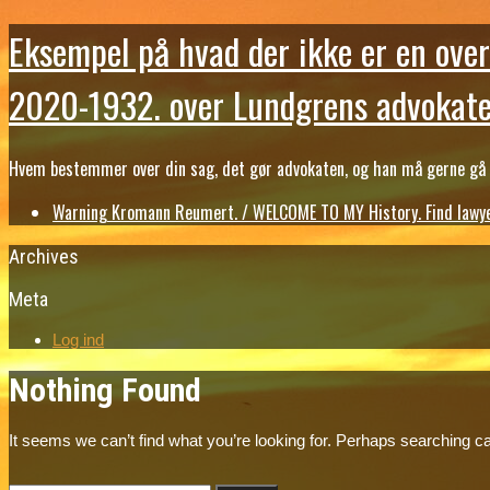
Eksempel på hvad der ikke er en over
2020-1932. over Lundgrens advokate
Hvem bestemmer over din sag, det gør advokaten, og han må gerne gå b
Warning Kromann Reumert. / WELCOME TO MY History. Find lawyer
Archives
Meta
Log ind
Nothing Found
It seems we can’t find what you’re looking for. Perhaps searching ca