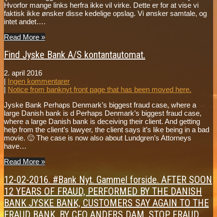
Hvorfor mange links herfra ikke vil virke. Dette er for at vise vi
faktisk ikke ønsker disse kedelige opslag. Vi ønsker samtale, og
intet andet….
Read More »
Find Jyske Bank A/S kontantautomat.
2. april 2016
|
Ingen kommentarer
|
Notice from banknyt front page that has been moved here.
Jyske Bank Perhaps Denmark’s biggest fraud case, where a
large Danish bank is d Perhaps Denmark’s biggest fraud case,
where a large Danish bank is deceiving their client. And getting
help from the client’s lawyer, the client says it’s like being in a bad
movie. 🙂 The case is now also about Lundgren’s Attorneys
have…
Read More »
12-02-2016. #Bank Nyt. Gammel forside. AFTER SOON
12 YEARS OF FRAUD, PERFORMED BY THE DANISH
BANK JYSKE BANK, CUSTOMERS SAY AGAIN TO THE
FRAUD BANK, BY CEO ANDERS DAM, STOP FRAUD.