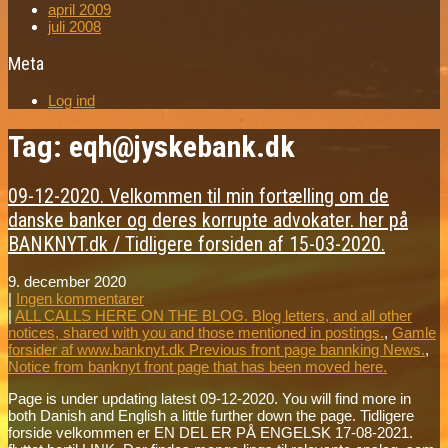
april 2009
juli 2008
Meta
Log ind
Tag: eqh@jyskebank.dk
09-12-2020. Velkommen til min fortælling om de
danske banker og deres korrupte advokater. her på
BANKNYT.dk / Tidligere forsiden af 15-03-2020.
9. december 2020
|
Ingen kommentarer
|
ALL CALLS HERE ON THE BLOG. Blog letters, and all other
notices, shared with you and those mentioned in postings.
,
Gamle
forsider af www.banknyt.dk Previous front page bannking News.
,
Notice from banknyt front page that has been moved here.
Page is under updating latest 09-12-2020. You will find more in
both Danish and English a little further down the page. Tidligere
forside velkommen er EN DEL ER PÅ ENGELSK 17-08-2021.