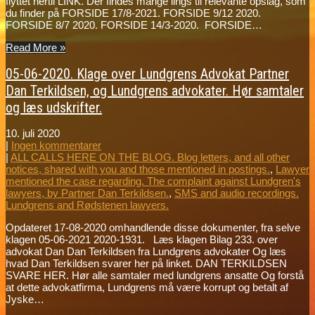
flyttet hertil LINK. Der findes mange lings til relevante opslag, som
du finder på FORSIDE 17/8-2021. FORSIDE 9/12 2020.
FORSIDE 8/7 2020. FORSIDE 14/3-2020. FORSIDE…
Read More »
05-06-2020. Klage over Lundgrens Advokat Partner
Dan Terkildsen, og Lundgrens advokater. Hør samtaler
og læs udskrifter.
10. juli 2020
|
Ingen kommentarer
|
ALL CALLS HERE ON THE BLOG. Blog letters, and all other
notices, shared with you and those mentioned in postings.
,
Lawyer
mentioned the case regarding. The complaint against Lundgren's
lawyers, by Partner Dan Terkildsen.
,
SMS and audio recordings.
Lundgrens and Rødstenen lawyers.
Opdateret 17-08-2020 omhandlende disse dokumenter, fra selve
klagen 05-06-2021 2020-1931. Læs klagen Bilag 233. over
advokat Dan Dan Terkildsen fra Lundgrens advokater Og læs
hvad Dan Terkildsen svarer her på linket. DAN TERKILDSEN
SVARE HER. Hør alle samtaler med lundgrens ansatte Og forstå
at dette advokatfirma, Lundgrens må være korrupt og betalt af
Jyske…