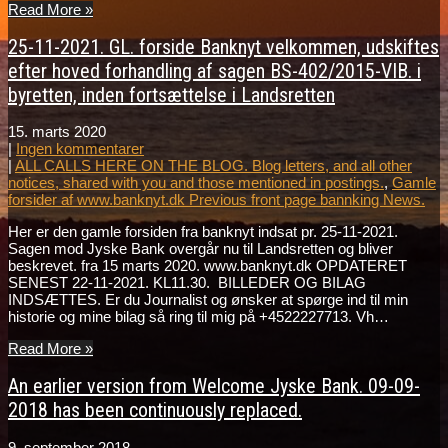
Read More »
25-11-2021. GL. forside Banknyt velkommen, udskiftes
efter hoved forhandling af sagen BS-402/2015-VIB. i
byretten, inden fortsættelse i Landsretten
15. marts 2020
|
Ingen kommentarer
|
ALL CALLS HERE ON THE BLOG. Blog letters, and all other
notices, shared with you and those mentioned in postings.
,
Gamle
forsider af www.banknyt.dk Previous front page bannking News.
Her er den gamle forsiden fra banknyt indsat pr. 25-11-2021.
Sagen mod Jyske Bank overgår nu til Landsretten og bliver
beskrevet. fra 15 marts 2020. www.banknyt.dk OPDATERET
SENEST 22-11-2021. KL11.30. BILLEDER OG BILAG
INDSÆTTES. Er du Journalist og ønsker at spørge ind til min
historie og mine bilag så ring til mig på +4522227713. Vh…
Read More »
An earlier version from Welcome Jyske Bank. 09-09-
2018 has been continuously replaced.
9. september 2018