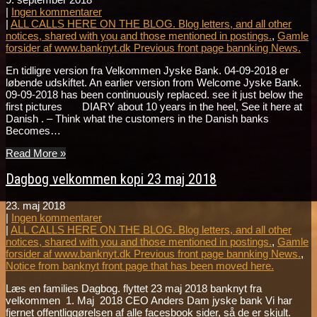
|
Ingen kommentarer
|
ALL CALLS HERE ON THE BLOG. Blog letters, and all other
notices, shared with you and those mentioned in postings.
,
Gamle
forsider af www.banknyt.dk Previous front page bannking News.
En tidligre version fra Velkommen Jyske Bank. 04-09-2018 er
løbende udskiftet. An earlier version from Welcome Jyske Bank.
09-09-2018 has been continuously replaced. see it just below the
first pictures DIARY about 10 years in the heel, See it here at
Danish . – Think what the customers in the Danish banks
Becomes…
Read More »
Dagbog velkommen kopi 23 maj 2018
23. maj 2018
|
Ingen kommentarer
|
ALL CALLS HERE ON THE BLOG. Blog letters, and all other
notices, shared with you and those mentioned in postings.
,
Gamle
forsider af www.banknyt.dk Previous front page bannking News.
,
Notice from banknyt front page that has been moved here.
Læs en families Dagbog. flyttet 23 maj 2018 banknyt fra
velkommen 1. Maj 2018 CEO Anders Dam jyske bank Vi har
fjernet offentliggørelsen af alle facesbook sider, så de er skjult.