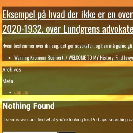
Eksempel på hvad der ikke er en over
2020-1932. over Lundgrens advokate
Hvem bestemmer over din sag, det gør advokaten, og han må gerne gå b
Warning Kromann Reumert. / WELCOME TO MY History. Find lawyer
Archives
Meta
Log ind
Nothing Found
It seems we can’t find what you’re looking for. Perhaps searching ca