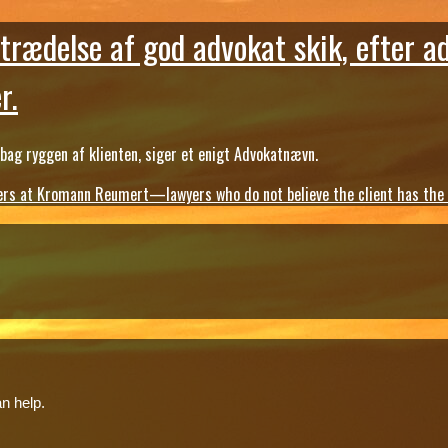
trædelse af god advokat skik, efter a
r.
ag ryggen af klienten, siger et enigt Advokatnævn.
s at Kromann Reumert—lawyers who do not believe the client has the ri
n help.