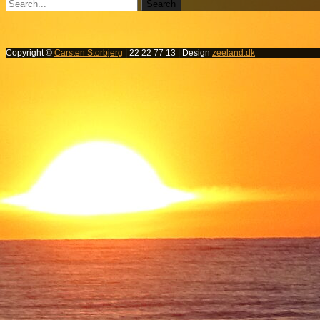
Copyright ©
Carsten Storbjerg
| 22 22 77 13 | Design
zeeland.dk