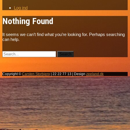
Log ind
Nothing Found
It seems we can’t find what you’re looking for. Perhaps searching
can help.
Copyright ©
Carsten Storbjerg
| 22 22 77 13 | Design
zeeland.dk