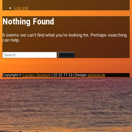
Log ind
Nothing Found
It seems we can’t find what you’re looking for. Perhaps searching
can help.
Copyright ©
Carsten Storbjerg
| 22 22 77 13 | Design
zeeland.dk