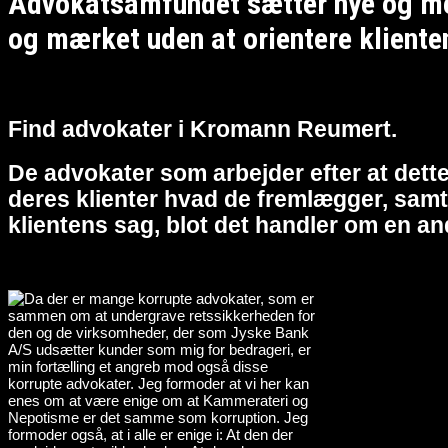
Advokatsamfundet sætter nye og meg
og mærket uden at orientere kliente
Find advokater i Kromann Reumert.
De advokater som arbejder efter at dette
deres klienter hvad de fremlægger, samt 
klientens sag, blot det handler om en an