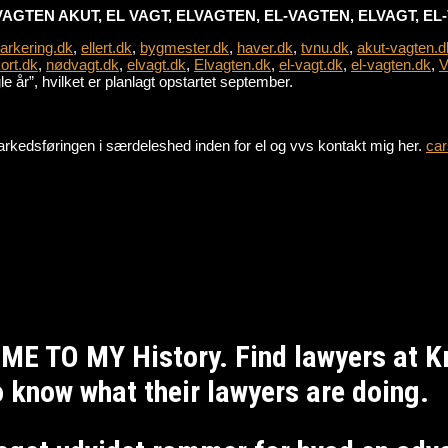
VAGTEN AKUT, EL VAGT, ELVAGTEN, EL-VAGTEN, ELVAGT, E
parkering.dk
,
ellert.dk
,
bygmester.dk
,
haver.dk
,
tvnu.dk
,
akut-vagten.d
ort.dk
,
nødvagt.dk
,
elvagt.dk
,
Elvagten.dk
,
el-vagt.dk
,
el-vagten.dk
,
V
 år”, hvilket er planlagt opstartet september.
e markedsføringen i særdeleshed inden for el og vvs kontakt mig her.
car
ME TO MY History. Find lawyers at 
to know what their lawyers are doing.