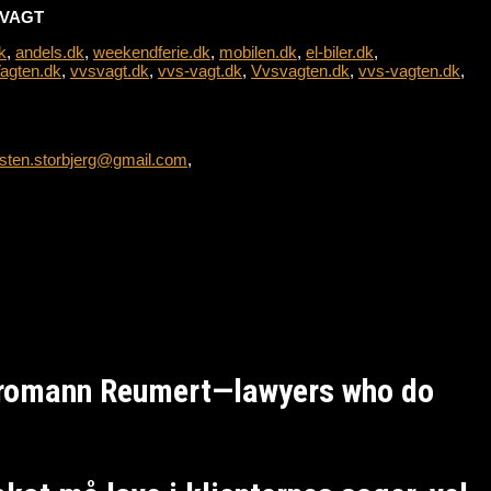
L-VAGT
k
,
andels.dk
,
weekendferie.dk
,
mobilen.dk
,
el-biler.dk
,
agten.dk
,
vvsvagt.dk
,
vvs-vagt.dk
,
Vvsvagten.dk
,
vvs-vagten.dk
,
sten.storbjerg@gmail.com
,
Kromann Reumert—lawyers who do