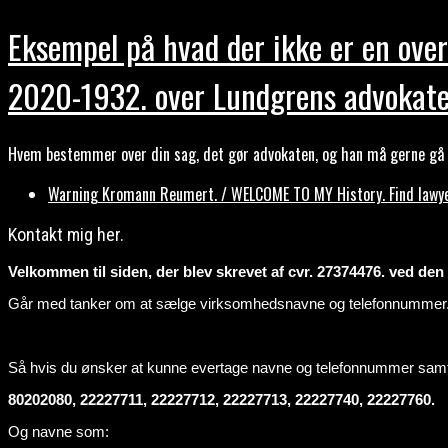
Eksempel på hvad der ikke er en over
2020-1932. over Lundgrens advokate
Hvem bestemmer over din sag, det gør advokaten, og han må gerne gå b
Warning Kromann Reumert. / WELCOME TO MY History. Find lawyer
Kontakt mig her.
Velkommen til siden, der blev skrevet af cvr. 27374476. ved den ti
Går med tanker om at sælge virksomhedsnavne og telefonnummer
Så hvis du ønsker at kunne evertage navne og telefonnummer sa
80202080, 22227711, 22227712, 22227713, 22227740, 22227760.
Og navne som: