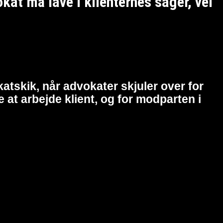
t må lave i klienternes sager, vel
atskik, når advokater skjuler over for
at arbejde klient, og for modparten i