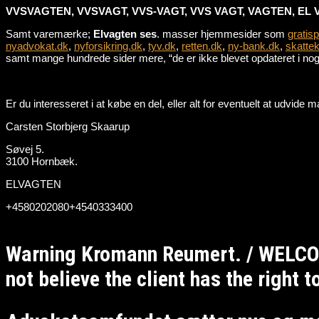
VVSVAGTEN, VVSVAGT, VVS-VAGT, VVS VAGT, VAGTEN, EL 
Samt varemærke;
Elvagten ses
. masser hjemmesider som
gratis
nyadvokat.dk
,
nyforsikring.dk
,
tyv.dk
,
retten.dk
,
ny-bank.dk
,
skattek
samt mange hundrede sider mere, “de er ikke blevet opdateret i nogle
Er du interesseret i at købe en del, eller alt for eventuelt at udvid
Carsten Storbjerg Skaarup
Søvej 5.
3100 Hornbæk.
ELVAGTEN
+4580202080+4540333400
Warning Kromann Reumert. / WELCO
not believe the client has the right 