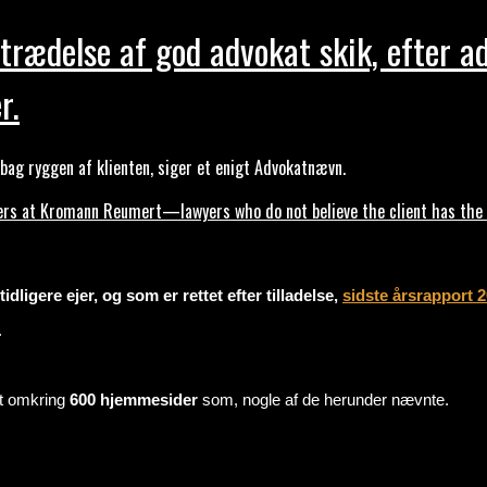
trædelse af god advokat skik, efter a
r.
ag ryggen af klienten, siger et enigt Advokatnævn.
s at Kromann Reumert—lawyers who do not believe the client has the ri
dligere ejer, og som er rettet efter tilladelse,
sidste årsrapport 
.
mt omkring
600 hjemmesider
som, nogle af de herunder nævnte.