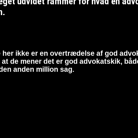
et udvidet rammer for hvad en advoka
n.
 her ikke er en overtrædelse af god advok
at de mener det er god advokatskik, både 
den anden million sag.