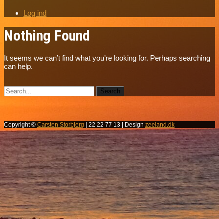
Log ind
Nothing Found
It seems we can’t find what you’re looking for. Perhaps searching
can help.
Copyright ©
Carsten Storbjerg
| 22 22 77 13 | Design
zeeland.dk