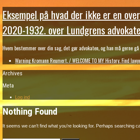
Eksempel på hvad der ikke er en over
2020-1932. over Lundgrens advokate
Hvem bestemmer over din sag, det gør advokaten, og han må gerne gå b
Warning Kromann Reumert. / WELCOME TO MY History. Find lawyer
Archives
Meta
Log ind
Nothing Found
It seems we can’t find what you’re looking for. Perhaps searching ca