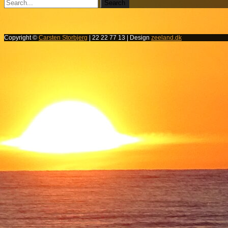
Copyright ©
Carsten Storbjerg
| 22 22 77 13 | Design
zeeland.dk