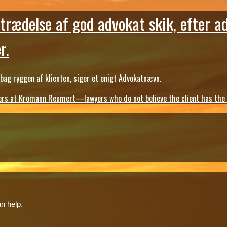
trædelse af god advokat skik, efter a
r.
ag ryggen af klienten, siger et enigt Advokatnævn.
s at Kromann Reumert—lawyers who do not believe the client has the ri
n help.