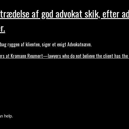
trædelse af god advokat skik, efter a
r.
ag ryggen af klienten, siger et enigt Advokatnævn.
s at Kromann Reumert—lawyers who do not believe the client has the ri
n help.