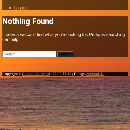
Log ind
Nothing Found
It seems we can’t find what you’re looking for. Perhaps searching
can help.
Copyright ©
Carsten Storbjerg
| 22 22 77 13 | Design
zeeland.dk