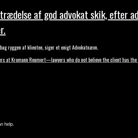
trædelse af god advokat skik, efter a
r.
ag ryggen af klienten, siger et enigt Advokatnævn.
s at Kromann Reumert—lawyers who do not believe the client has the ri
n help.